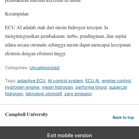
Kesimpulan
ECU AI adalah otak dari mesin hidrogen tercepat. Ia
mengintegrasikan pembakaran, turbo, pendinginan, dan suplai
udara secara otomatis sehingga mesin dapat mencapai kecepatan
ekstrem dengan efisiensi tinggi.
Categories:
Uncategorized
Tags:
adaptive ECU
,
AI control system
,
ECU AI
,
engine control
,
hydrogen engine
,
mesin hidrogen
,
performa tinggi
,
supercar
hidrogen
,
teknologi otomotif
,
zero emission
Campbell University
Back to top
Exit mobile version