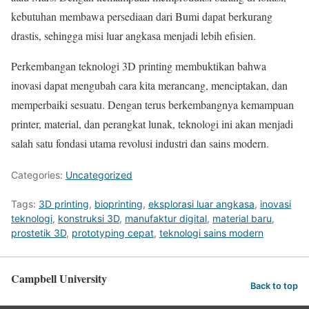
kebutuhan membawa persediaan dari Bumi dapat berkurang
drastis, sehingga misi luar angkasa menjadi lebih efisien.
Perkembangan teknologi 3D printing membuktikan bahwa
inovasi dapat mengubah cara kita merancang, menciptakan, dan
memperbaiki sesuatu. Dengan terus berkembangnya kemampuan
printer, material, dan perangkat lunak, teknologi ini akan menjadi
salah satu fondasi utama revolusi industri dan sains modern.
Categories:
Uncategorized
Tags:
3D printing
,
bioprinting
,
eksplorasi luar angkasa
,
inovasi
teknologi
,
konstruksi 3D
,
manufaktur digital
,
material baru
,
prostetik 3D
,
prototyping cepat
,
teknologi sains modern
Campbell University
Back to top