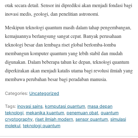
otak secara detail. Sensor ini diprediksi akan menjadi fondasi bagi
inovasi medis, geologi, dan penelitian astronomi.
Meskipun teknologi quantum masih dalam tahap pengembangan,
kemajuannya berlangsung sangat cepat. Banyak perusahaan
teknologi besar dan lembaga riset global berlomba-lomba
membangun komputer quantum yang lebih stabil dan mudah
digunakan. Dalam beberapa tahun ke depan, teknologi quantum
diperkirakan akan menjadi katalis utama bagi revolusi ilmiah yang
membawa perubahan besar bagi peradaban manusia.
Categories:
Uncategorized
Tags:
inovasi sains
,
komputasi quantum
,
masa depan
teknologi
,
mekanika kuantum
,
penemuan obat
,
quantum
cryptography
,
riset ilmiah modern
,
sensor quantum
,
simulasi
molekul
,
teknologi quantum