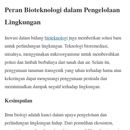
Peran Bioteknologi dalam Pengelolaan
Lingkungan
Inovasi dalam bidang
bioteknologi
juga memberikan solusi baru
untuk perlindungan lingkungan. Teknologi bioremediasi,
misalnya, menggunakan mikroorganisme untuk membersihkan
polusi dan limbah berbahaya dari tanah dan air. Selain itu,
penggunaan tanaman transgenik yang tahan terhadap hama atau
kekeringan dapat mengurangi penggunaan pestisida dan
meminimalkan dampak negatif terhadap lingkungan.
Kesimpulan
Ilmu biologi adalah kunci dalam upaya pengelolaan dan
perlindungan lingkungan hidup. Dari pemulihan ekosistem,