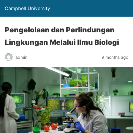
Campbell University
Pengelolaan dan Perlindungan
Lingkungan Melalui Ilmu Biologi
admin
9 months ago