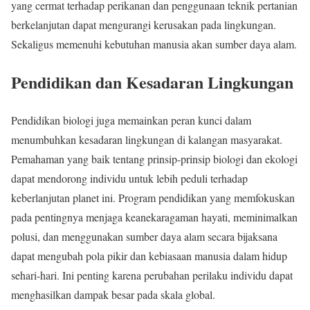
yang cermat terhadap perikanan dan penggunaan teknik pertanian
berkelanjutan dapat mengurangi kerusakan pada lingkungan.
Sekaligus memenuhi kebutuhan manusia akan sumber daya alam.
Pendidikan dan Kesadaran Lingkungan
Pendidikan biologi juga memainkan peran kunci dalam
menumbuhkan kesadaran lingkungan di kalangan masyarakat.
Pemahaman yang baik tentang prinsip-prinsip biologi dan ekologi
dapat mendorong individu untuk lebih peduli terhadap
keberlanjutan planet ini. Program pendidikan yang memfokuskan
pada pentingnya menjaga keanekaragaman hayati, meminimalkan
polusi, dan menggunakan sumber daya alam secara bijaksana
dapat mengubah pola pikir dan kebiasaan manusia dalam hidup
sehari-hari. Ini penting karena perubahan perilaku individu dapat
menghasilkan dampak besar pada skala global.