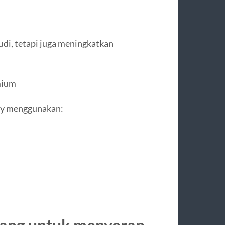
di, tetapi juga meningkatkan
mium
ury menggunakan: