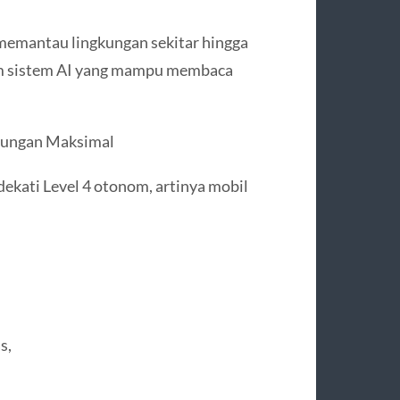
memantau lingkungan sekitar hingga
lam sistem AI yang mampu membaca
ndungan Maksimal
dekati Level 4 otonom, artinya mobil
s,