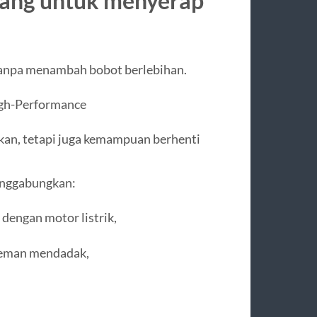
cang untuk menyerap
 tanpa menambah bobot berlebihan.
igh-Performance
an, tetapi juga kemampuan berhenti
enggabungkan:
dengan motor listrik,
reman mendadak,