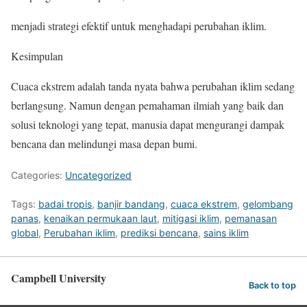
menjadi strategi efektif untuk menghadapi perubahan iklim.
Kesimpulan
Cuaca ekstrem adalah tanda nyata bahwa perubahan iklim sedang
berlangsung. Namun dengan pemahaman ilmiah yang baik dan
solusi teknologi yang tepat, manusia dapat mengurangi dampak
bencana dan melindungi masa depan bumi.
Categories:
Uncategorized
Tags:
badai tropis
,
banjir bandang
,
cuaca ekstrem
,
gelombang
panas
,
kenaikan permukaan laut
,
mitigasi iklim
,
pemanasan
global
,
Perubahan iklim
,
prediksi bencana
,
sains iklim
Campbell University
Back to top