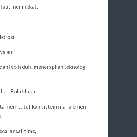
r laut meningkat,
korosi,
a air.
dah lebih dulu menerapkan teknologi
ahan Pola Hujan
-kota membutuhkan sistem manajemen
:
ecara real-time,