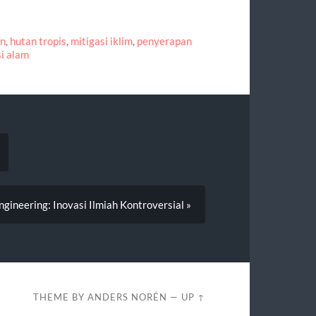
an
,
hutan tropis
,
mitigasi iklim
,
penyerapan
si alam
gineering: Inovasi Ilmiah Kontroversial »
THEME BY
ANDERS NORÉN
—
UP ↑