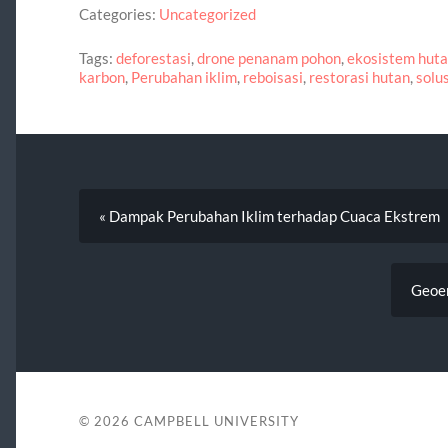
Categories:
Uncategorized
Tags:
deforestasi
,
drone penanam pohon
,
ekosistem hut
karbon
,
Perubahan iklim
,
reboisasi
,
restorasi hutan
,
solu
« Dampak Perubahan Iklim terhadap Cuaca Ekstrem
Geoen
© 2026
CAMPBELL UNIVERSITY