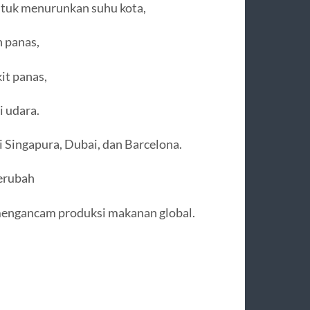
ntuk menurunkan suhu kota,
n panas,
it panas,
i udara.
ti Singapura, Dubai, dan Barcelona.
erubah
mengancam produksi makanan global.
: