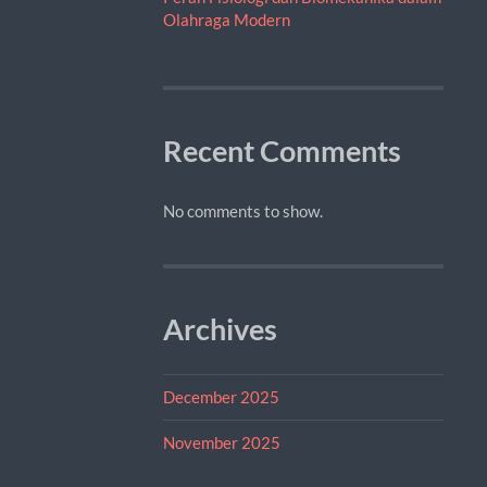
Olahraga Modern
Recent Comments
No comments to show.
Archives
December 2025
November 2025