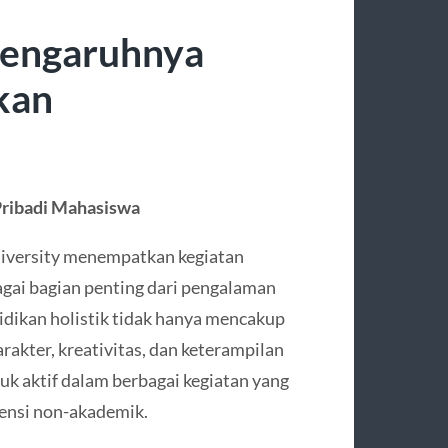
 Pengaruhnya
kan
Pribadi Mahasiswa
University menempatkan kegiatan
gai bagian penting dari pengalaman
idikan holistik tidak hanya mencakup
akter, kreativitas, dan keterampilan
uk aktif dalam berbagai kegiatan yang
nsi non-akademik.