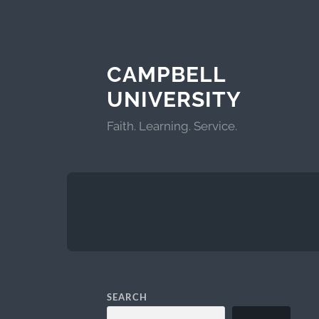
CAMPBELL
UNIVERSITY
Faith. Learning. Service.
SEARCH