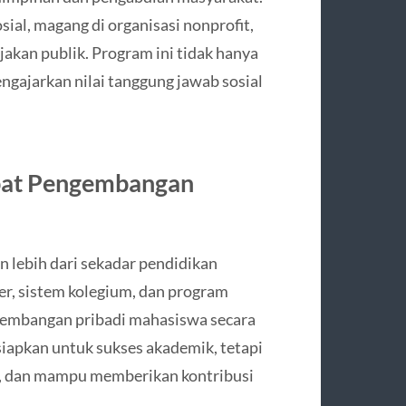
al, magang di organisasi nonprofit,
akan publik. Program ini tidak hanya
ngajarkan nilai tanggung jawab sosial
mpat Pengembangan
 lebih dari sekadar pendidikan
er, sistem kolegium, dan program
gembangan pribadi mahasiswa secara
iapkan untuk sukses akademik, tetapi
er, dan mampu memberikan kontribusi