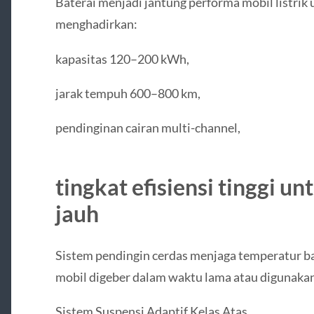
Baterai menjadi jantung performa mobil listrik 
menghadirkan:
kapasitas 120–200 kWh,
jarak tempuh 600–800 km,
pendinginan cairan multi-channel,
tingkat efisiensi tinggi u
jauh
Sistem pendingin cerdas menjaga temperatur bat
mobil digeber dalam waktu lama atau digunaka
Sistem Suspensi Adaptif Kelas Atas