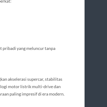
berkat:
t pribadi yang meluncur tanpa
an akselerasi supercar, stabilitas
ogi motor listrik multi-drive dan
raan paling impresif di era modern.