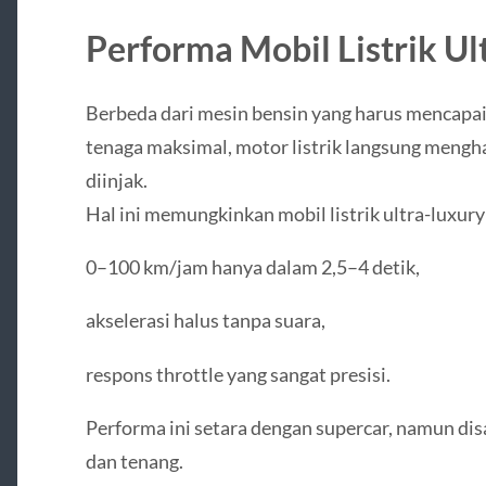
Performa Mobil Listrik Ul
Berbeda dari mesin bensin yang harus mencapa
tenaga maksimal, motor listrik langsung mengha
diinjak.
Hal ini memungkinkan mobil listrik ultra-luxur
0–100 km/jam hanya dalam 2,5–4 detik,
akselerasi halus tanpa suara,
respons throttle yang sangat presisi.
Performa ini setara dengan supercar, namun dis
dan tenang.