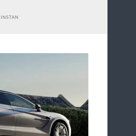
 INSTAN