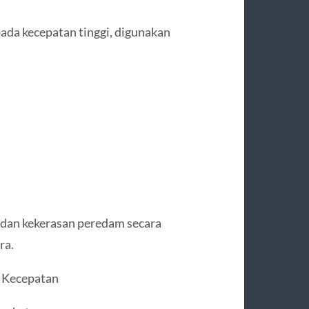
ada kecepatan tinggi, digunakan
 dan kekerasan peredam secara
ra.
 Kecepatan