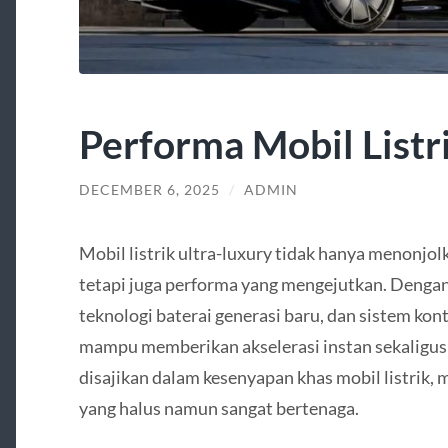
Performa Mobil Listr
DECEMBER 6, 2025
/
ADMIN
Mobil listrik ultra-luxury tidak hanya menon
tetapi juga performa yang mengejutkan. Dengan 
teknologi baterai generasi baru, dan sistem kont
mampu memberikan akselerasi instan sekaligus 
disajikan dalam kesenyapan khas mobil listrik
yang halus namun sangat bertenaga.