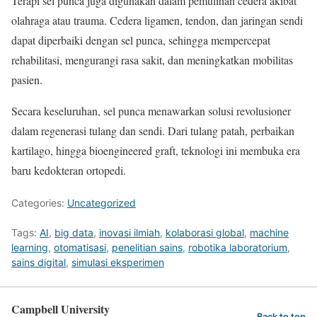
Terapi sel punca juga digunakan dalam pemulihan cedera akibat
olahraga atau trauma. Cedera ligamen, tendon, dan jaringan sendi
dapat diperbaiki dengan sel punca, sehingga mempercepat
rehabilitasi, mengurangi rasa sakit, dan meningkatkan mobilitas
pasien.
Secara keseluruhan, sel punca menawarkan solusi revolusioner
dalam regenerasi tulang dan sendi. Dari tulang patah, perbaikan
kartilago, hingga bioengineered graft, teknologi ini membuka era
baru kedokteran ortopedi.
Categories:
Uncategorized
Tags:
AI
,
big data
,
inovasi ilmiah
,
kolaborasi global
,
machine
learning
,
otomatisasi
,
penelitian sains
,
robotika laboratorium
,
sains digital
,
simulasi eksperimen
Campbell University
Back to top