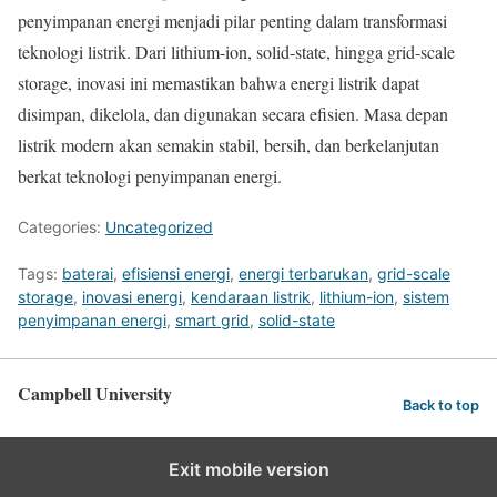
penyimpanan energi menjadi pilar penting dalam transformasi
teknologi listrik. Dari lithium-ion, solid-state, hingga grid-scale
storage, inovasi ini memastikan bahwa energi listrik dapat
disimpan, dikelola, dan digunakan secara efisien. Masa depan
listrik modern akan semakin stabil, bersih, dan berkelanjutan
berkat teknologi penyimpanan energi.
Categories:
Uncategorized
Tags:
baterai
,
efisiensi energi
,
energi terbarukan
,
grid-scale
storage
,
inovasi energi
,
kendaraan listrik
,
lithium-ion
,
sistem
penyimpanan energi
,
smart grid
,
solid-state
Campbell University
Back to top
Exit mobile version