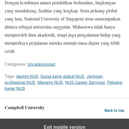
Dengan kombinasi antara pendidikan berkualitas, lingkungan
yang mendukung, fasilitas yang lengkap. Serta peluang global
yang luas, National University of Singapore terus menempatkan
dirinya sebagai universitas unggulan. Mahasiswa tidak hanya
memperoleh ilmu akademik, tetapi juga pengalaman hidup yang
memperkaya perjalanan mereka menuju masa depan yang lebih
cerah.
Categories:
Uncategorized
Tags:
Alumni NUS
,
Dunia kerja global NUS
,
Jaringan
profesional NUS
,
Magang NUS
,
NUS Career Services
,
Peluang
karier NUS
Campbell University
Back to top
Exit mobile version