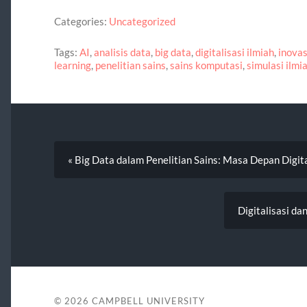
Categories:
Uncategorized
Tags:
AI
,
analisis data
,
big data
,
digitalisasi ilmiah
,
inovas
learning
,
penelitian sains
,
sains komputasi
,
simulasi ilmi
« Big Data dalam Penelitian Sains: Masa Depan Digita
Digitalisasi d
© 2026
CAMPBELL UNIVERSITY