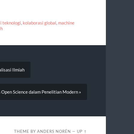
i teknologi
,
kolaborasi global
,
machine
ah
lisasi Ilmiah
an Open Science dalam Penelitian Modern »
THEME BY
ANDERS NORÉN
—
UP ↑