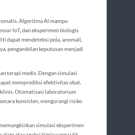
otomatis. Algoritma AI mampu
nsor IoT, dan eksperimen biologis
eliti dapat mendeteksi pola, anomali,
ilnya, pengambilan keputusan menjadi
an terapi medis. Dengan simulasi
 dapat memprediksi efektivitas obat,
linis. Otomatisasi laboratorium
ecara konsisten, mengurangi risiko
asi memungkinkan simulasi eksperimen
alam atau reaksi kimia yang sulit