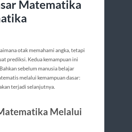
sar Matematika
atika
aimana otak memahami angka, tetapi
at prediksi. Kedua kemampuan ini
 Bahkan sebelum manusia belajar
matematis melalui kemampuan dasar:
kan terjadi selanjutnya.
atematika Melalui