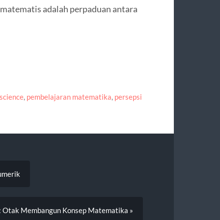
matematis adalah perpaduan antara
science
,
pembelajaran matematika
,
persepsi
umerik
: Otak Membangun Konsep Matematika »