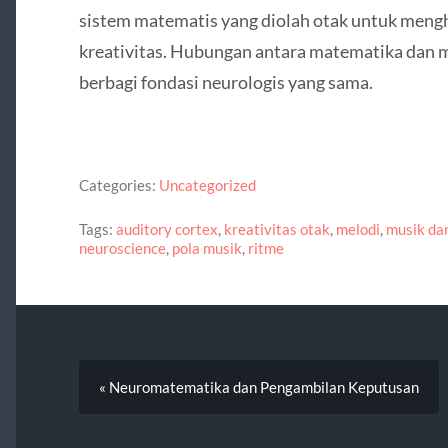
sistem matematis yang diolah otak untuk meng
kreativitas. Hubungan antara matematika dan
berbagi fondasi neurologis yang sama.
Categories:
Uncategorized
Tags:
auditory cortex
,
kreativitas otak
,
melodi
,
musik da
neuroscience
,
pola musik
,
ritme
« Neuromatematika dan Pengambilan Keputusan