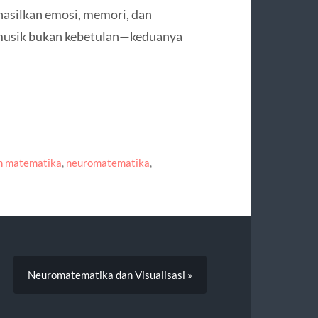
hasilkan emosi, memori, dan
 musik bukan kebetulan—keduanya
n matematika
,
neuromatematika
,
Neuromatematika dan Visualisasi »