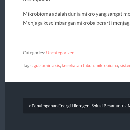
Mikrobioma adalah dunia mikro yang sangat m
Menjaga keseimbangan mikroba berarti menjaga
Categories:
Uncategorized
Tags:
gut-brain axis
,
kesehatan tubuh
,
mikrobioma
,
sist
« Penyimpanan Energi Hidrogen: Solusi Besar untuk