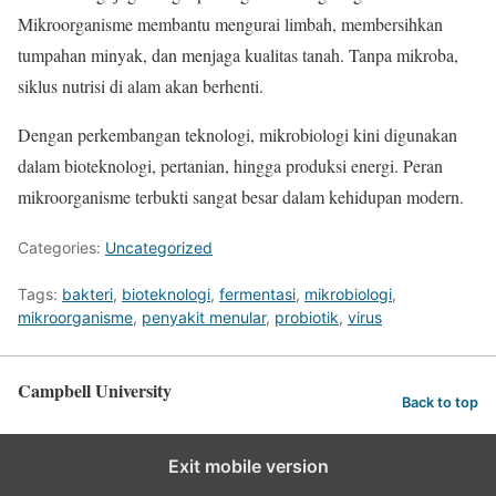
Mikroorganisme membantu mengurai limbah, membersihkan
tumpahan minyak, dan menjaga kualitas tanah. Tanpa mikroba,
siklus nutrisi di alam akan berhenti.
Dengan perkembangan teknologi, mikrobiologi kini digunakan
dalam bioteknologi, pertanian, hingga produksi energi. Peran
mikroorganisme terbukti sangat besar dalam kehidupan modern.
Categories:
Uncategorized
Tags:
bakteri
,
bioteknologi
,
fermentasi
,
mikrobiologi
,
mikroorganisme
,
penyakit menular
,
probiotik
,
virus
Campbell University
Back to top
Exit mobile version