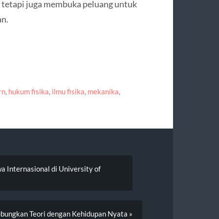
tetapi juga membuka peluang untuk
an.
rn
,
hukum fisika
,
ilmu fisika
,
mekanika
,
 Internasional di University of
ubungkan Teori dengan Kehidupan Nyata »