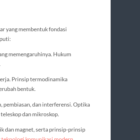
asar yang membentuk fondasi
puti:
 yang memengaruhinya. Hukum
.
erja. Prinsip termodinamika
erubah bentuk.
, pembiasan, dan interferensi. Optika
 teleskop dan mikroskop.
k dan magnet, serta prinsip-prinsip
r
teknologi komunikasi modern
.