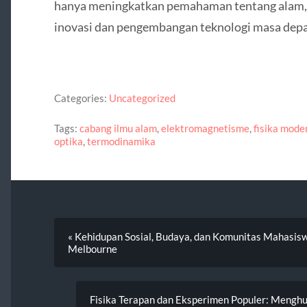
hanya meningkatkan pemahaman tentang alam, 
inovasi dan pengembangan teknologi masa dep
Categories:
Uncategorized
Tags:
cabang ilmu alam
,
elektromagnetisme
,
fisika mode
optika
,
termodinamika
« Kehidupan Sosial, Budaya, dan Komunitas Mahasiswa
Melbourne
Fisika Terapan dan Eksperimen Populer: Mengh