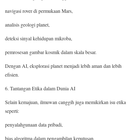
navigasi rover di permukaan Mars,
analisis geologi planet,
deteksi sinyal kehidupan mikroba,
pemrosesan gambar kosmik dalam skala besar.
Dengan AI, eksplorasi planet menjadi lebih aman dan lebih
efisien.
6. Tantangan Etika dalam Dunia AI
Selain kemajuan, ilmuwan canggih juga memikirkan isu etika
seperti:
penyalahgunaan data pribadi,
bias algoritma dalam pengambilan keputusan,