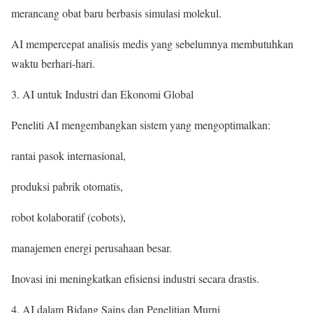
merancang obat baru berbasis simulasi molekul.
AI mempercepat analisis medis yang sebelumnya membutuhkan
waktu berhari-hari.
3. AI untuk Industri dan Ekonomi Global
Peneliti AI mengembangkan sistem yang mengoptimalkan:
rantai pasok internasional,
produksi pabrik otomatis,
robot kolaboratif (cobots),
manajemen energi perusahaan besar.
Inovasi ini meningkatkan efisiensi industri secara drastis.
4. AI dalam Bidang Sains dan Penelitian Murni