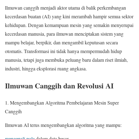
Ilmuwan canggih menjadi aktor utama di balik perkembangan
kecerdasan buatan (AI) yang kini merambah hampir semua sektor
kehidupan. Dengan kemampuan mesin yang semakin menyerupai
kecerdasan manusia, para ilmuwan menciptakan sistem yang
mampu belajar, berpikir, dan mengambil keputusan secara
otomatis. Transformasi ini tidak hanya mempermudah hidup
manusia, tetapi juga membuka peluang baru dalam riset ilmiah,
industri, hingga eksplorasi ruang angkasa.
Ilmuwan Canggih dan Revolusi AI
1. Mengembangkan Algoritma Pembelajaran Mesin Super
Canggih
Ilmuwan AI terus mengembangkan algoritma yang mampu:
mengenali pola
dalam data besar,