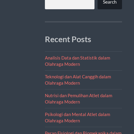
Search
Recent Posts
Analisis Data dan Statistik dalam
Olahraga Modern
Teknologi dan Alat Canggih dalam
Olahraga Modern
Nutrisi dan Pemulihan Atlet dalam
Olahraga Modern
Psikologi dan Mental Atlet dalam
Olahraga Modern
Peran Fisiologi dan Biomekanika dalam