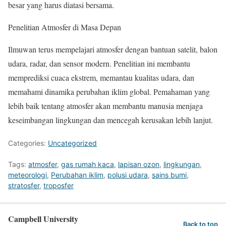
besar yang harus diatasi bersama.
Penelitian Atmosfer di Masa Depan
Ilmuwan terus mempelajari atmosfer dengan bantuan satelit, balon
udara, radar, dan sensor modern. Penelitian ini membantu
memprediksi cuaca ekstrem, memantau kualitas udara, dan
memahami dinamika perubahan iklim global. Pemahaman yang
lebih baik tentang atmosfer akan membantu manusia menjaga
keseimbangan lingkungan dan mencegah kerusakan lebih lanjut.
Categories:
Uncategorized
Tags:
atmosfer
,
gas rumah kaca
,
lapisan ozon
,
lingkungan
,
meteorologi
,
Perubahan iklim
,
polusi udara
,
sains bumi
,
stratosfer
,
troposfer
Campbell University
Back to top