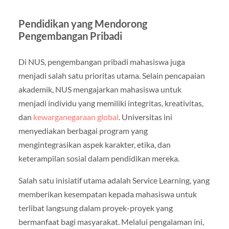
Pendidikan yang Mendorong
Pengembangan Pribadi
Di NUS, pengembangan pribadi mahasiswa juga
menjadi salah satu prioritas utama. Selain pencapaian
akademik, NUS mengajarkan mahasiswa untuk
menjadi individu yang memiliki integritas, kreativitas,
dan
kewarganegaraan global
. Universitas ini
menyediakan berbagai program yang
mengintegrasikan aspek karakter, etika, dan
keterampilan sosial dalam pendidikan mereka.
Salah satu inisiatif utama adalah Service Learning, yang
memberikan kesempatan kepada mahasiswa untuk
terlibat langsung dalam proyek-proyek yang
bermanfaat bagi masyarakat. Melalui pengalaman ini,