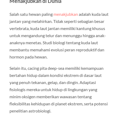
Menakjubkan di Dunia
Salah satu hewan paling
menakjubkan
adalah kuda laut
jantan yang melahirkan. Tidak seperti sebagian besar
vertebrata, kuda laut jantan memiliki kantung khusus
untuk mengandung telur dan menunggu hingga anak-
anaknya menetas. Studi biologi tentang kuda laut
membantu memahami evolusi peran reproduktif dan
hormon pada hewan.
Selain itu, cacing pita deep-sea memiliki kemampuan
bertahan hidup dalam kondisi ekstrem di dasar laut
yang penuh tekanan, gelap, dan dingin. Adaptasi
fisiologis mereka untuk hidup di lingkungan yang
minim oksigen memberikan wawasan tentang
fleksibilitas kehidupan di planet ekstrem, serta potensi
penelitian astrobiologi.