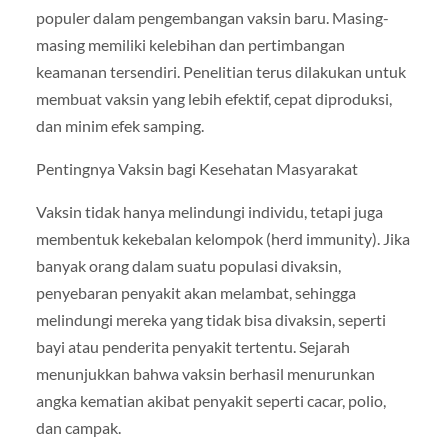
populer dalam pengembangan vaksin baru. Masing-
masing memiliki kelebihan dan pertimbangan
keamanan tersendiri. Penelitian terus dilakukan untuk
membuat vaksin yang lebih efektif, cepat diproduksi,
dan minim efek samping.
Pentingnya Vaksin bagi Kesehatan Masyarakat
Vaksin tidak hanya melindungi individu, tetapi juga
membentuk kekebalan kelompok (herd immunity). Jika
banyak orang dalam suatu populasi divaksin,
penyebaran penyakit akan melambat, sehingga
melindungi mereka yang tidak bisa divaksin, seperti
bayi atau penderita penyakit tertentu. Sejarah
menunjukkan bahwa vaksin berhasil menurunkan
angka kematian akibat penyakit seperti cacar, polio,
dan campak.