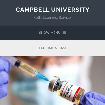
CAMPBELL UNIVERSITY
Faith. Learning. Service.
SHOW MENU
TAG:
IMUNISASI