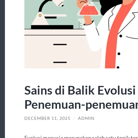
Sains di Balik Evolus
Penemuan-penemua
DECEMBER 11, 2025
/
ADMIN
Evolusi manusia merupakan salah satu topik ter