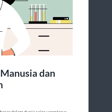
i Manusia dan
n
besar dalam dunia sains yang terus