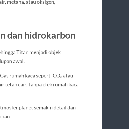
air, metana, atau oksigen,
en dan hidrokarbon
ehingga Titan menjadi objek
dupan awal.
 Gas rumah kaca seperti CO₂ atau
 tetap cair. Tanpa efek rumah kaca
tmosfer planet semakin detail dan
upan.