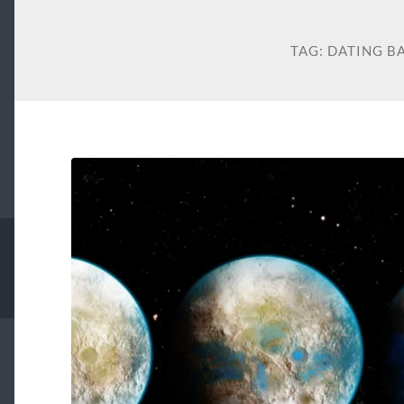
TAG:
DATING B