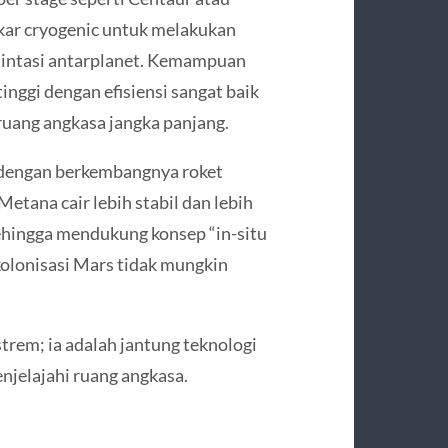
kar cryogenic untuk melakukan
elintasi antarplanet. Kemampuan
nggi dengan efisiensi sangat baik
ruang angkasa jangka panjang.
 dengan berkembangnya roket
etana cair lebih stabil dan lebih
sehingga mendukung konsep “in-situ
 kolonisasi Mars tidak mungkin
trem; ia adalah jantung teknologi
jelajahi ruang angkasa.