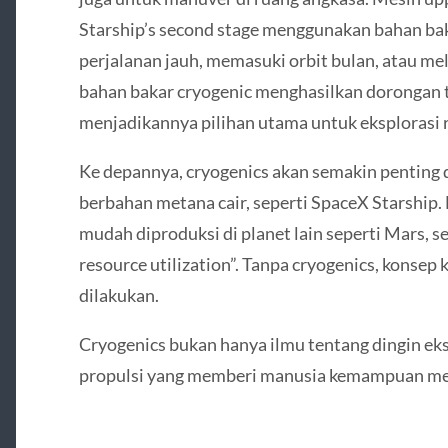
Starship’s second stage menggunakan bahan ba
perjalanan jauh, memasuki orbit bulan, atau m
bahan bakar cryogenic menghasilkan dorongan ti
menjadikannya pilihan utama untuk eksplorasi 
Ke depannya, cryogenics akan semakin penting
berbahan metana cair, seperti SpaceX Starship. M
mudah diproduksi di planet lain seperti Mars, 
resource utilization”. Tanpa cryogenics, konsep
dilakukan.
Cryogenics bukan hanya ilmu tentang dingin eks
propulsi yang memberi manusia kemampuan men