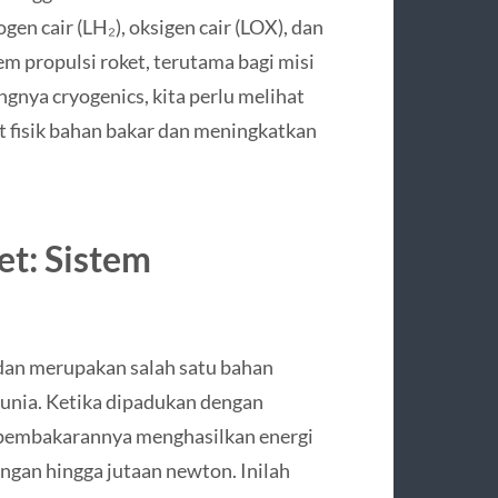
en cair (LH₂), oksigen cair (LOX), dan
em propulsi roket, terutama bagi misi
gnya cryogenics, kita perlu melihat
 fisik bahan bakar dan meningkatkan
et: Sistem
 dan merupakan salah satu bahan
dunia. Ketika dipadukan dengan
i pembakarannya menghasilkan energi
ngan hingga jutaan newton. Inilah