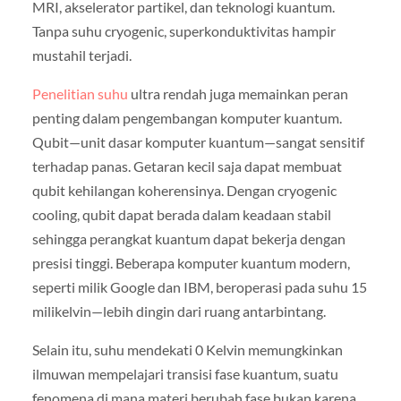
MRI, akselerator partikel, dan teknologi kuantum.
Tanpa suhu cryogenic, superkonduktivitas hampir
mustahil terjadi.
Penelitian suhu
ultra rendah juga memainkan peran
penting dalam pengembangan komputer kuantum.
Qubit—unit dasar komputer kuantum—sangat sensitif
terhadap panas. Getaran kecil saja dapat membuat
qubit kehilangan koherensinya. Dengan cryogenic
cooling, qubit dapat berada dalam keadaan stabil
sehingga perangkat kuantum dapat bekerja dengan
presisi tinggi. Beberapa komputer kuantum modern,
seperti milik Google dan IBM, beroperasi pada suhu 15
milikelvin—lebih dingin dari ruang antarbintang.
Selain itu, suhu mendekati 0 Kelvin memungkinkan
ilmuwan mempelajari transisi fase kuantum, suatu
fenomena di mana materi berubah fase bukan karena